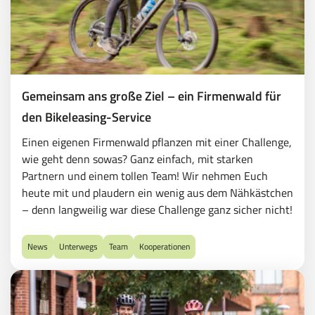
für
das
Leasen
von
E-
Gemeinsam ans große Ziel – ein Firmenwald für
Bikes,
Pedelecs
den Bikeleasing-Service
u.v.m.
Einen eigenen Firmenwald pflanzen mit einer Challenge,
wie geht denn sowas? Ganz einfach, mit starken
Partnern und einem tollen Team! Wir nehmen Euch
heute mit und plaudern ein wenig aus dem Nähkästchen
– denn langweilig war diese Challenge ganz sicher nicht!
News
Unterwegs
Team
Kooperationen