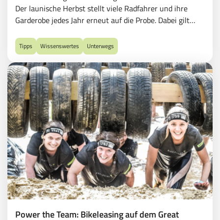
Der launische Herbst stellt viele Radfahrer und ihre
Garderobe jedes Jahr erneut auf die Probe. Dabei gilt
auch hier: Es gibt kein schlechtes Wetter, solange man
die richtige Kleidung trägt. Denn sie hält warm, trocken
Tipps
Wissenswertes
Unterwegs
und erhöht obendrein die Sicherheit im Straßenverkehr.
Power the Team: Bikeleasing auf dem Great