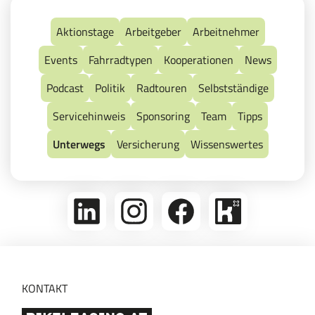
Aktionstage
Arbeitgeber
Arbeitnehmer
Events
Fahrradtypen
Kooperationen
News
Podcast
Politik
Radtouren
Selbstständige
Servicehinweis
Sponsoring
Team
Tipps
Unterwegs
Versicherung
Wissenswertes
linkedin
Folge
Folge
Bikeleasing
uns
uns
auf
auf
auf
Kununu
Instagram
Facebook
KONTAKT