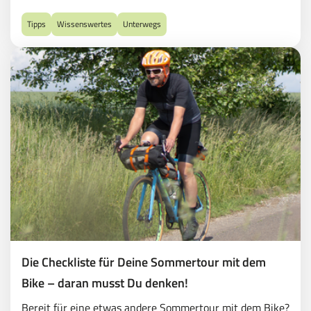
Dienstrad-Leasing sparst Du Dir nicht nur hohe
Benzinkosten, sondern bekommst Dein Traumfahrrad
Tipps
Wissenswertes
Unterwegs
auch besonders günstig.
Die Checkliste für Deine Sommertour mit dem
Bike – daran musst Du denken!
Bereit für eine etwas andere Sommertour mit dem Bike?