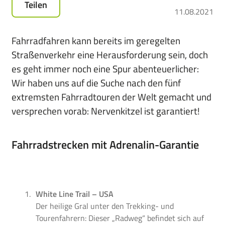
Teilen
für
11.08.2021
das
Leasen
Fahrradfahren kann bereits im geregelten
von
Straßenverkehr eine Herausforderung sein, doch
E-
es geht immer noch eine Spur abenteuerlicher:
Bikes,
Pedelecs
Wir haben uns auf die Suche nach den fünf
u.v.m.
extremsten Fahrradtouren der Welt gemacht und
versprechen vorab: Nervenkitzel ist garantiert!
Fahrradstrecken mit Adrenalin-Garantie
White Line Trail – USA
Der heilige Gral unter den Trekking- und
Tourenfahrern: Dieser „Radweg“ befindet sich auf