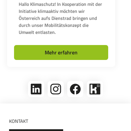
Hallo Klimaschutz! In Kooperation mit der
Initiative klimaaktiv möchten wir
Österreich aufs Dienstrad bringen und
durch unser Mobilitätskonzept die
Umwelt entlasten.
Mehr erfahren
linkedin
Folge
Folge
Bikeleasing
uns
uns
auf
auf
auf
Kununu
Instagram
Facebook
KONTAKT