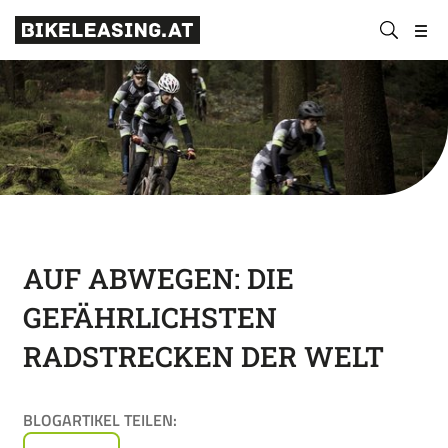
BLS
Suchen
Bikeleasing-
Bikeleasing
https://bikeleasing.at/
absenden
Service
ist
Österreich
Ihr
GmbH
zuverlässiger
Partner
für
Dienstrad-
Leasing.
Auch
für
AUF ABWEGEN: DIE
Selbstständige.
GEFÄHRLICHSTEN
Wir
organisieren
RADSTRECKEN DER WELT
Ihr
Rundum-
sorglos-
BLOGARTIKEL TEILEN:
Paket