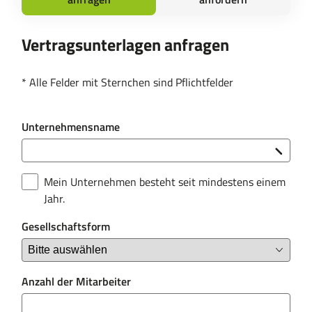
Vertragsunterlagen anfragen
Informationen anfordern
* Alle Felder mit Sternchen sind Pflichtfelder
* Alle Felder mit Sternchen sind Pflichtfelder
Unternehmensname
Vorname
Nachname
Mein Unternehmen besteht seit mindestens einem
Jahr.
Gesellschaftsform
E-Mail-Adresse (geschäftlich)
Anzahl der Mitarbeiter
Unternehmensname