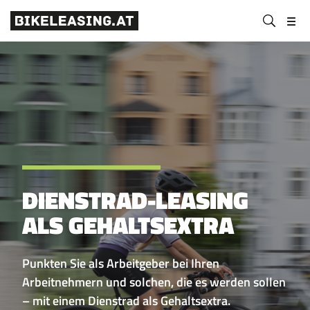
BLS
Suchen
Bikeleasing-
Bikeleasing
https://bikeleasing.at/
absenden
Service
ist
Österreich
Ihr
GmbH
zuverlässiger
Partner
für
Dienstrad-
Leasing.
Auch
für
DIENSTRAD-LEASING
Selbstständige.
ALS GEHALTSEXTRA
Wir
organisieren
Ihr
Punkten Sie als Arbeitgeber bei Ihren
Rundum-
Arbeitnehmern und solchen, die es werden sollen
sorglos-
– mit einem Dienstrad als Gehaltsextra.
Paket