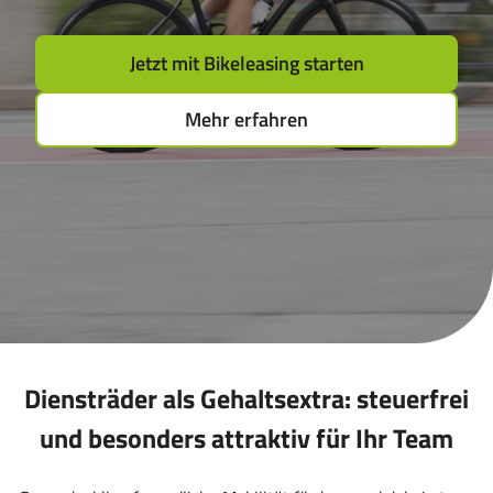
für
das
Jetzt mit Bikeleasing starten
Leasen
von
Mehr erfahren
E-
Bikes,
Pedelecs
u.v.m.
Diensträder als Gehaltsextra: steuerfrei
und besonders attraktiv für Ihr Team