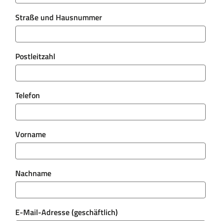
Straße und Hausnummer
Ich willige ein, dass mich die Unternehmen der BLS
Beteiligungs GmbH über interessante Angebote
und Neuigkeiten in den Bereichen Dienstrad-
Postleitzahl
Leasing und Versicherungen persönlich informieren
und beraten. Meine Einwilligung ist freiwillig und
kann jederzeit widerrufen werden. [
Details
Telefon
einblenden
] (optional)
Weitere datenschutzrechtliche Informationen zu der
Anforderung von Informationsmaterial und welche
Vorname
Rechte Sie haben, finden Sie in unserer
Datenschutzerklärung
.
Nachname
Jetzt anfordern
E-Mail-Adresse (geschäftlich)