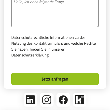
Datenschutzrechtliche Informationen zu der
Nutzung des Kontaktformulars und welche Rechte
Sie haben, finden Sie in unserer
Datenschutzerklärung
.
Jetzt anfragen
linkedin
Folge
Folge
Bikeleasing
uns
uns
auf
auf
auf
Kununu