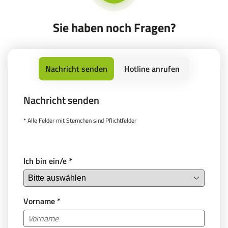
Sie haben noch Fragen?
Nachricht senden
Hotline anrufen
Nachricht senden
Service Hotline
* Alle Felder mit Sternchen sind Pflichtfelder
Sie erreichen uns montags bis samstags von 08:00
bis 18:00 Uhr.
Wir freuen uns auf Ihren Anruf!
Ich bin ein/e
*
+43 512 219 32 - 100
Vorname
*