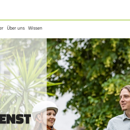
er
Über uns
Wissen
rmenü
Untermenü
Untermenü
IENST