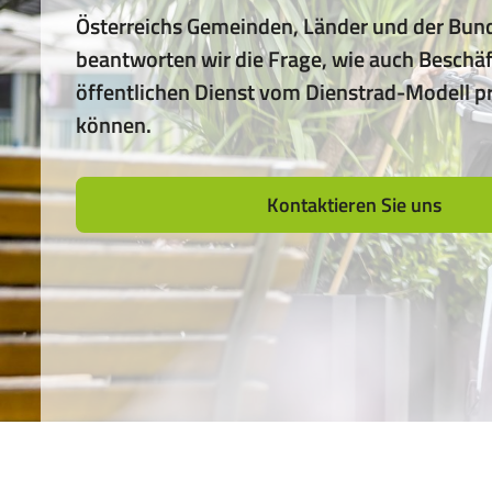
Paket
Österreichs Gemeinden, Länder und der Bund
für
beantworten wir die Frage, wie auch Beschäf
das
Leasen
öffentlichen Dienst vom Dienstrad-Modell pr
von
können.
E-
Bikes,
Pedelecs
Kontaktieren Sie uns
u.v.m.