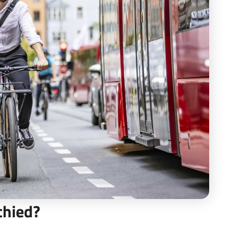
chied?