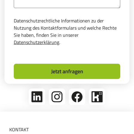
Datenschutzrechtliche Informationen zu der
Nutzung des Kontaktformulars und welche Rechte
Sie haben, finden Sie in unserer
Datenschutzerklärung
.
Jetzt anfragen
linkedin
Folge
Folge
Bikeleasing
uns
uns
auf
auf
auf
Kununu
Instagram
Facebook
KONTAKT