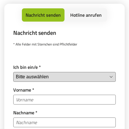
Nachricht senden
Hotline anrufen
Nachricht senden
Service Hotline
* Alle Felder mit Sternchen sind Pflichtfelder
Sie erreichen uns montags bis samstags von 08:00
bis 18:00 Uhr.
Wir freuen uns auf Ihren Anruf!
Ich bin ein/e
*
+43 512 219 32 - 100
Vorname
*
Nachname
*