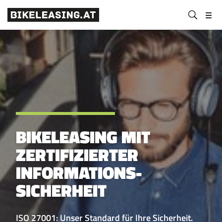
BLS
Suchen
Bikeleasing-
Bikeleasing
https://bikeleasing.at/
absenden
Service
ist
Österreich
Ihr
GmbH
zuverlässiger
Partner
für
Dienstrad-
Leasing.
Auch
BIKELEASING MIT
für
Selbstständige.
ZERTIFIZIERTER
Wir
INFORMATIONS­
organisieren
Ihr
SICHERHEIT
Rundum-
sorglos-
ISO 27001: Unser Standard für Ihre Sicherheit.
Paket