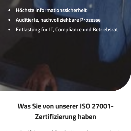
für
Höchste Informationssicherheit
das
Leasen
Auditierte, nachvollziehbare Prozesse
von
Entlastung für IT, Compliance und Betriebsrat
E-
Bikes,
Pedelecs
u.v.m.
Was Sie von unserer ISO 27001-
Zertifizierung haben