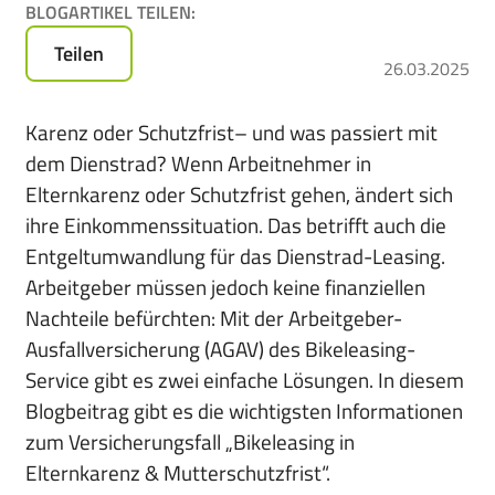
BLOGARTIKEL TEILEN:
für
das
Teilen
26.03.2025
Leasen
von
E-
Karenz oder Schutzfrist– und was passiert mit
Bikes,
dem Dienstrad? Wenn Arbeitnehmer in
Pedelecs
Elternkarenz oder Schutzfrist gehen, ändert sich
u.v.m.
ihre Einkommenssituation. Das betrifft auch die
Entgeltumwandlung für das Dienstrad-Leasing.
Arbeitgeber müssen jedoch keine finanziellen
Nachteile befürchten: Mit der Arbeitgeber-
Ausfallversicherung (AGAV) des Bikeleasing-
Service gibt es zwei einfache Lösungen. In diesem
Blogbeitrag gibt es die wichtigsten Informationen
zum Versicherungsfall „Bikeleasing in
Elternkarenz & Mutterschutzfrist“.