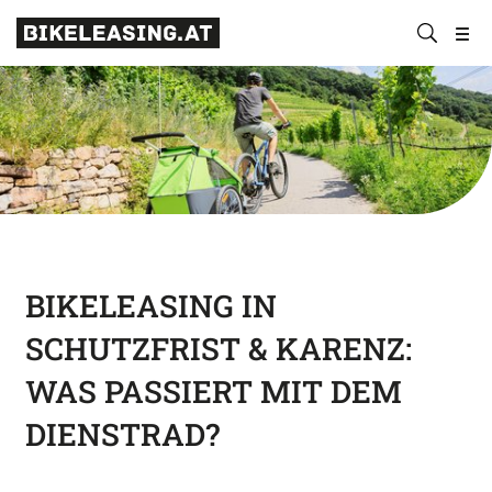
BLS
Suchen
Bikeleasing-
Bikeleasing
https://bikeleasing.at/
absenden
Service
ist
Österreich
Ihr
GmbH
zuverlässiger
Partner
für
Dienstrad-
Leasing.
Auch
für
BIKELEASING IN
Selbstständige.
SCHUTZFRIST & KARENZ:
Wir
organisieren
WAS PASSIERT MIT DEM
Ihr
DIENSTRAD?
Rundum-
sorglos-
Paket