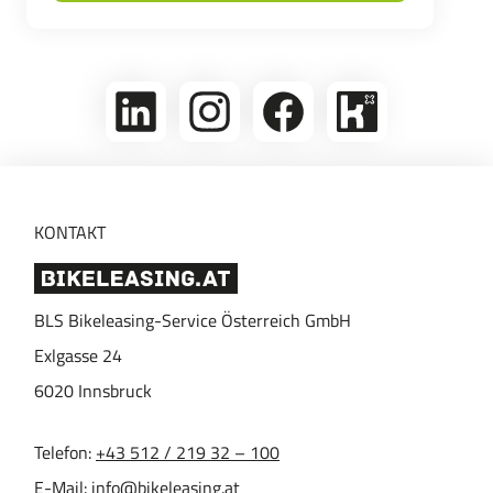
linkedin
Folge
Folge
Bikeleasing
uns
uns
auf
auf
auf
Kununu
Instagram
Facebook
KONTAKT
BLS Bikeleasing-Service Österreich GmbH
Exlgasse 24
6020
Innsbruck
Telefon:
+43 512 / 219 32 – 100
E-Mail:
info@bikeleasing.at