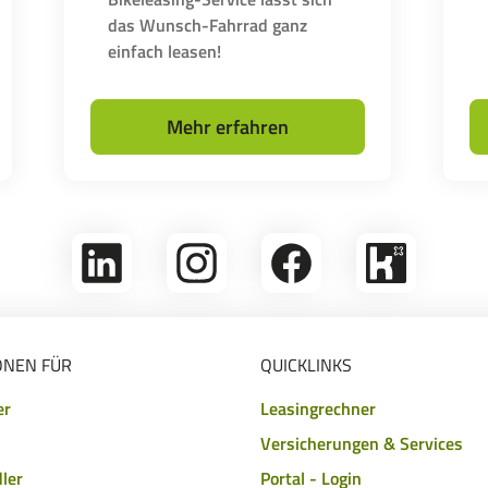
das Wunsch-Fahrrad ganz
einfach leasen!
Mehr erfahren
linkedin
Folge
Folge
Bikeleasing
uns
uns
auf
auf
auf
Kununu
Instagram
Facebook
ONEN FÜR
QUICKLINKS
er
Leasingrechner
Versicherungen & Services
ler
Portal - Login