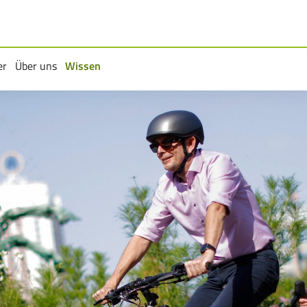
er
Über uns
Wissen
rmenü
Untermenü
Untermenü