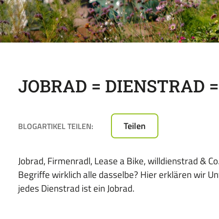
Paket
für
das
Leasen
von
E-
Bikes,
JOBRAD = DIENSTRAD =
Pedelecs
u.v.m.
Teilen
BLOGARTIKEL TEILEN:
Jobrad, Firmenradl, Lease a Bike, willdienstrad & C
Begriffe wirklich alle dasselbe? Hier erklären wir 
jedes Dienstrad ist ein Jobrad.