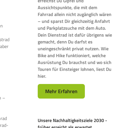
erreichst Du Gipfel und
Aussichtspunkte, die mit dem
Fahrrad allein nicht zugänglich wären
– und sparst Dir gleichzeitig Anfahrt
en
und Parkplatzsuche mit dem Auto.
Dein Dienstrad ist dafür übrigens wie
strad
gemacht, denn Du darfst es
 aber
uneingeschränkt privat nutzen. Wie
Bike and Hike funktioniert, welche
Ausrüstung Du brauchst und wo sich
Touren für Einsteiger lohnen, liest Du
hier.
Mehr Erfahren
n –
nrad
Unsere Nachhaltigkeitsziele 2030 -
rad-
früher erreicht als erwartet