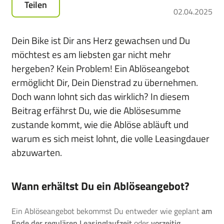
Teilen
für
02.04.2025
das
Leasen
Dein Bike ist Dir ans Herz gewachsen und Du
von
möchtest es am liebsten gar nicht mehr
E-
hergeben? Kein Problem! Ein Ablöseangebot
Bikes,
Pedelecs
ermöglicht Dir, Dein Dienstrad zu übernehmen.
u.v.m.
Doch wann lohnt sich das wirklich? In diesem
Beitrag erfährst Du, wie die Ablösesumme
zustande kommt, wie die Ablöse abläuft und
warum es sich meist lohnt, die volle Leasingdauer
abzuwarten.
Wann erhältst Du ein Ablöseangebot?
Ein Ablöseangebot bekommst Du entweder wie geplant
am
Ende der regulären Leasinglaufzeit
oder
vorzeitig