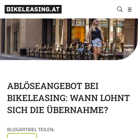
BLS
Suchen
Bikeleasing-
Bikeleasing
https://bikeleasing.at/
absenden
Service
ist
Österreich
Ihr
GmbH
zuverlässiger
Partner
für
Dienstrad-
Leasing.
Auch
für
ABLÖSEANGEBOT BEI
Selbstständige.
BIKELEASING: WANN LOHNT
Wir
organisieren
SICH DIE ÜBERNAHME?
Ihr
Rundum-
sorglos-
BLOGARTIKEL TEILEN:
Paket