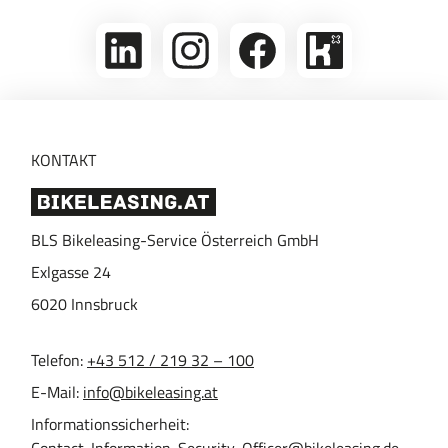
linkedin
Folge
Folge
Bikeleasing
uns
uns
auf
auf
auf
Kununu
Instagram
Facebook
KONTAKT
BLS Bikeleasing-Service Österreich GmbH
Exlgasse 24
6020
Innsbruck
Telefon:
+43 512 / 219 32 – 100
E-Mail:
info@bikeleasing.at
Informationssicherheit:
Contact-Information-Security-Officer@bikeleasing.de