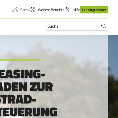
Portal
Weitere Benefits
Hilfe
Leasingrechner
Suchfeld
Suchen
Suchen
öffnen
nach:
absende
und
schließen
EASING-
ADEN ZUR
STRAD-
TEUERUNG