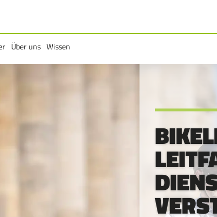
er
Über uns
Wissen
rmenü
Untermenü
Untermenü
BIKEL
LEITF
DIEN
VERS