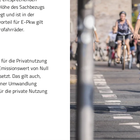
e Höhe des Sachbezugs
t und ist in der
orteil für E-Pkw gilt
rofahrräder.
 für die Privatnutzung
Emissionswert von Null
tzt. Das gilt auch,
einer Umwandlung
ür die private Nutzung