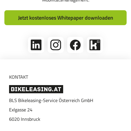
Jetzt kostenloses Whitepaper downloaden
linkedin
Folge
Folge
Bikeleasing
uns
uns
auf
auf
auf
Kununu
Instagram
Facebook
KONTAKT
BLS Bikeleasing-Service Österreich GmbH
Exlgasse 24
6020
Innsbruck