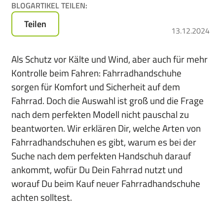
BLOGARTIKEL TEILEN:
für
das
Teilen
13.12.2024
Leasen
von
E-
Als Schutz vor Kälte und Wind, aber auch für mehr
Bikes,
Kontrolle beim Fahren: Fahrradhandschuhe
Pedelecs
sorgen für Komfort und Sicherheit auf dem
u.v.m.
Fahrrad. Doch die Auswahl ist groß und die Frage
nach dem perfekten Modell nicht pauschal zu
beantworten. Wir erklären Dir, welche Arten von
Fahrradhandschuhen es gibt, warum es bei der
Suche nach dem perfekten Handschuh darauf
ankommt, wofür Du Dein Fahrrad nutzt und
worauf Du beim Kauf neuer Fahrradhandschuhe
achten solltest.