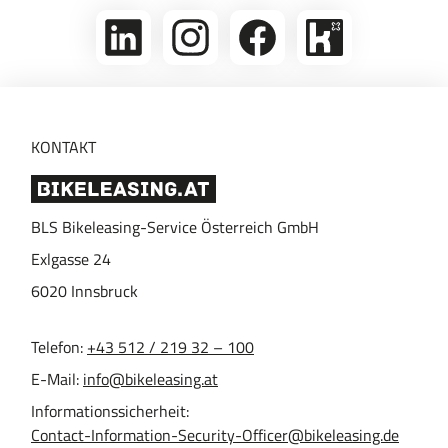
linkedin
Folge
Folge
Bikeleasing
uns
uns
auf
auf
auf
Kununu
Instagram
Facebook
KONTAKT
BLS Bikeleasing-Service Österreich GmbH
Exlgasse 24
6020
Innsbruck
Telefon:
+43 512 / 219 32 – 100
E-Mail:
info@bikeleasing.at
Informationssicherheit:
Contact-Information-Security-Officer@bikeleasing.de