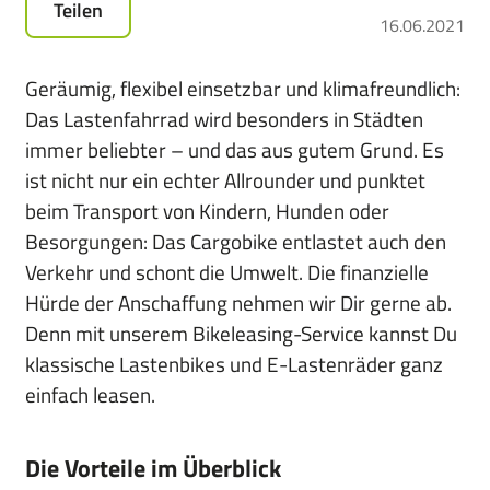
Teilen
für
16.06.2021
das
Leasen
Geräumig, flexibel einsetzbar und klimafreundlich:
von
Das Lastenfahrrad wird besonders in Städten
E-
immer beliebter – und das aus gutem Grund. Es
Bikes,
Pedelecs
ist nicht nur ein echter Allrounder und punktet
u.v.m.
beim Transport von Kindern, Hunden oder
Besorgungen: Das Cargobike entlastet auch den
Verkehr und schont die Umwelt. Die finanzielle
Hürde der Anschaffung nehmen wir Dir gerne ab.
Denn mit unserem Bikeleasing-Service kannst Du
klassische Lastenbikes und E-Lastenräder ganz
einfach leasen.
Die Vorteile im Überblick