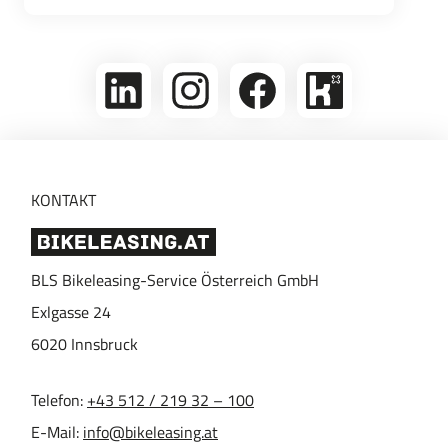
linkedin
Folge
Folge
Bikeleasing
uns
uns
auf
auf
auf
Kununu
Instagram
Facebook
KONTAKT
BLS Bikeleasing-Service Österreich GmbH
Exlgasse 24
6020
Innsbruck
Telefon:
+43 512 / 219 32 – 100
E-Mail:
info@bikeleasing.at