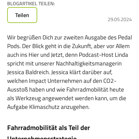
BLOGARTIKEL TEILEN:
für
das
Teilen
29.05.2024
Leasen
von
E-
Wir begrüßen Dich zur zweiten Ausgabe des Pedal
Bikes,
Pods. Der Blick geht in die Zukunft, aber vor Allem
Pedelecs
auch ins Hier und Jetzt, denn Podcast-Host Linda
u.v.m.
spricht mit unserer Nachhaltigkeitsmanagerin
Jessica Baldreich. Jessica klärt darüber auf,
welchen Impact Unternehmen auf den CO2-
Ausstoß haben und wie Fahrradmobilität heute
als Werkzeug angewendet werden kann, um die
Aufgabe Klimaschutz anzugehen.
Fahrradmobilität als Teil der
Unternehmensstrategie