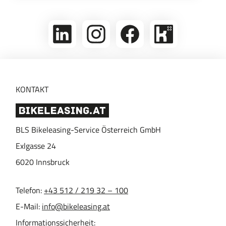
linkedin
Folge
Folge
Bikeleasing
uns
uns
auf
auf
auf
Kununu
Instagram
Facebook
KONTAKT
BLS Bikeleasing-Service Österreich GmbH
Exlgasse 24
6020
Innsbruck
Telefon:
+43 512 / 219 32 – 100
E-Mail:
info@bikeleasing.at
Informationssicherheit: