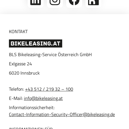
uns
uns
auf
auf
auf
Kununu
Instagram
Facebook
KONTAKT
BLS Bikeleasing-Service Österreich GmbH
Exlgasse 24
6020
Innsbruck
Telefon:
+43 512 / 219 32 – 100
E-Mail:
info@bikeleasing.at
Informationssicherheit:
Contact-Information-Security-Officer@bikeleasing.de