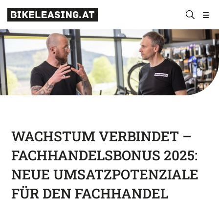
BLS
Suchen
Bikeleasing-
Bikeleasing
https://bikeleasing.at/
absenden
Service
ist
Österreich
Ihr
GmbH
zuverlässiger
Partner
für
Dienstrad-
Leasing.
Auch
für
WACHSTUM VERBINDET –
Selbstständige.
FACHHANDELSBONUS 2025:
Wir
organisieren
NEUE UMSATZPOTENZIALE
Ihr
FÜR DEN FACHHANDEL
Rundum-
sorglos-
Paket