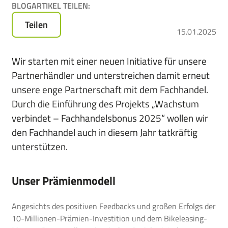
BLOGARTIKEL TEILEN:
für
das
Teilen
15.01.2025
Leasen
von
E-
Wir starten mit einer neuen Initiative für unsere
Bikes,
Partnerhändler und unterstreichen damit erneut
Pedelecs
unsere enge Partnerschaft mit dem Fachhandel.
u.v.m.
Durch die Einführung des Projekts „Wachstum
verbindet – Fachhandelsbonus 2025“ wollen wir
den Fachhandel auch in diesem Jahr tatkräftig
unterstützen.
Unser Prämienmodell
Angesichts des positiven Feedbacks und großen Erfolgs der
10-Millionen-Prämien-Investition und dem Bikeleasing-