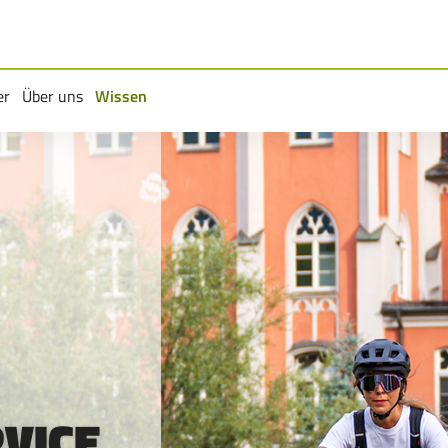
er
Über uns
Wissen
rmenü
Untermenü
Untermenü
VICE