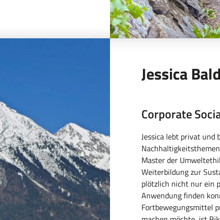
Jessica Bal
Corporate Soci
Jessica lebt privat und 
Nachhaltigkeitsthemen 
Master der Umweltethik 
Weiterbildung zur Sust
plötzlich nicht nur ein 
Anwendung finden konnt
Fortbewegungsmittel pr
machen möchte, ist Bike