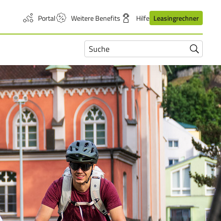
Portal
Weitere Benefits
Hilfe
Leasingrechner
Suchfeld
Suchen
Suchen
öffnen
nach:
absende
und
schließen