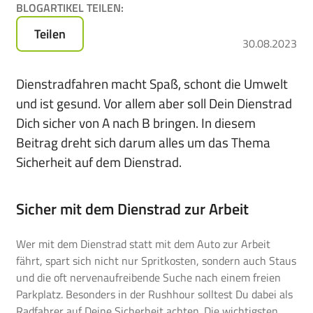
BLOGARTIKEL TEILEN:
für
das
Teilen
30.08.2023
Leasen
von
E-
Dienstradfahren macht Spaß, schont die Umwelt
Bikes,
und ist gesund. Vor allem aber soll Dein Dienstrad
Pedelecs
Dich sicher von A nach B bringen. In diesem
u.v.m.
Beitrag dreht sich darum alles um das Thema
Sicherheit auf dem Dienstrad.
Sicher mit dem Dienstrad zur Arbeit
Wer mit dem Dienstrad statt mit dem Auto zur Arbeit
fährt, spart sich nicht nur Spritkosten, sondern auch Staus
und die oft nervenaufreibende Suche nach einem freien
Parkplatz. Besonders in der Rushhour solltest Du dabei als
Radfahrer auf Deine Sicherheit achten. Die wichtigsten