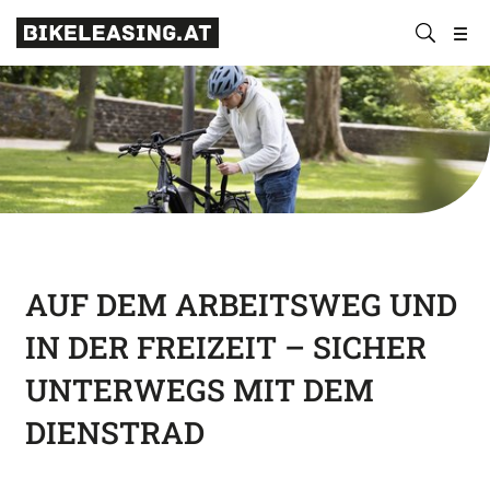
BLS
Suchen
Bikeleasing-
Bikeleasing
https://bikeleasing.at/
absenden
Service
ist
Österreich
Ihr
GmbH
zuverlässiger
Partner
für
Dienstrad-
Leasing.
Auch
für
AUF DEM ARBEITSWEG UND
Selbstständige.
IN DER FREIZEIT – SICHER
Wir
organisieren
UNTERWEGS MIT DEM
Ihr
DIENSTRAD
Rundum-
sorglos-
Paket