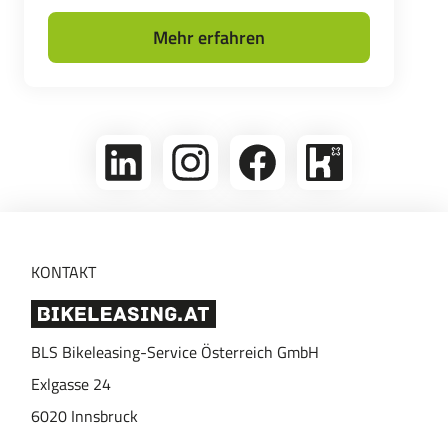
Mehr erfahren
linkedin
Folge
Folge
Bikeleasing
uns
uns
auf
auf
auf
Kununu
Instagram
Facebook
KONTAKT
BLS Bikeleasing-Service Österreich GmbH
Exlgasse 24
6020
Innsbruck