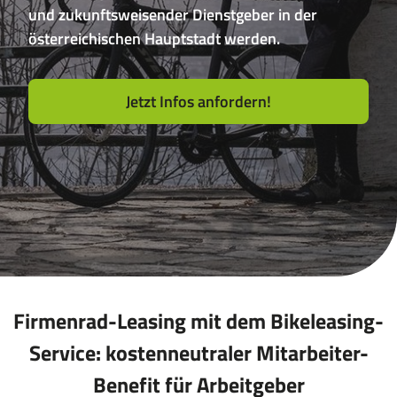
und zukunftsweisender Dienstgeber in der
für
das
österreichischen Hauptstadt werden.
Leasen
von
E-
Jetzt Infos anfordern!
Bikes,
Pedelecs
u.v.m.
Firmenrad-Leasing mit dem Bikeleasing-
Service: kostenneutraler Mitarbeiter-
Benefit für Arbeitgeber