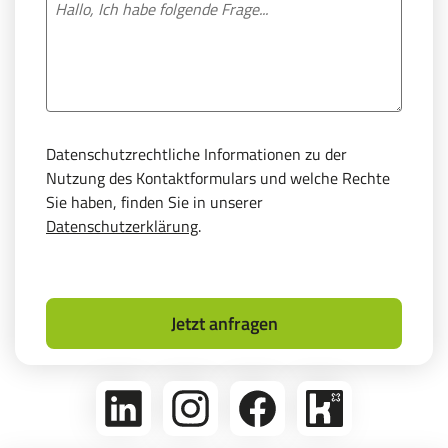
Datenschutzrechtliche Informationen zu der
Nutzung des Kontaktformulars und welche Rechte
Sie haben, finden Sie in unserer
Datenschutzerklärung
.
Jetzt anfragen
linkedin
Folge
Folge
Bikeleasing
uns
uns
auf
auf
auf
Kununu