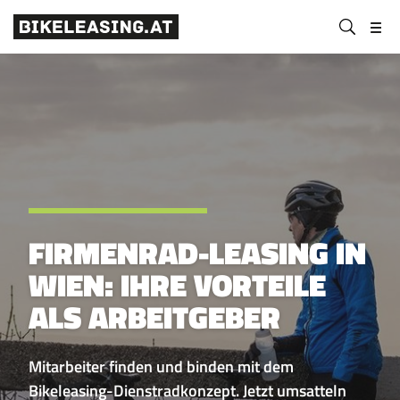
BLS
Suchen
Bikeleasing-
Bikeleasing
https://bikeleasing.at/
absenden
Service
ist
Österreich
Ihr
GmbH
zuverlässiger
Partner
für
Dienstrad-
Leasing.
Auch
FIRMENRAD-LEASING IN
für
Selbstständige.
WIEN: IHRE VORTEILE
Wir
ALS ARBEITGEBER
organisieren
Ihr
Rundum-
Mitarbeiter finden und binden mit dem
sorglos-
Bikeleasing-Dienstradkonzept. Jetzt umsatteln
Paket